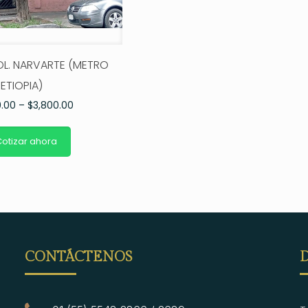
OL. NARVARTE (METRO
ETIOPIA)
0.00
–
$
3,800.00
otizar ahora
CONTÁCTENOS