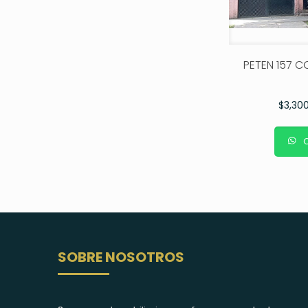
PETEN 157 C
$
3,30
C
SOBRE NOSOTROS