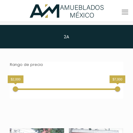
2A
Rango de precio
$2,000
$7,000