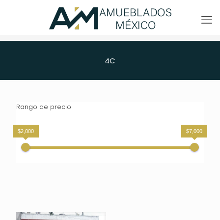
4C
Rango de precio
$2,000
$7,000