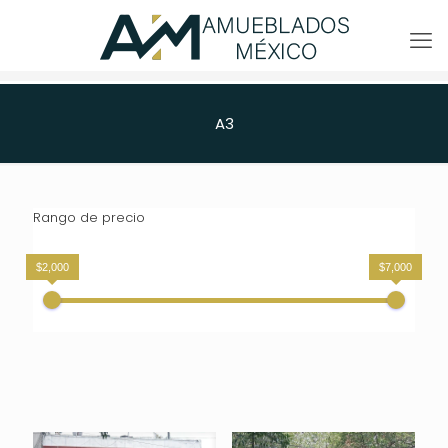
A3
Rango de precio
$2,000
$7,000