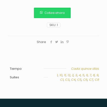
Cotiza ahora
SKU:
1
Share
Tiempo
Cada quince días
1
,
10
,
11
,
12
,
2
,
3
,
4
,
5
,
6
,
7
,
8
,
9
,
Suites
C1
,
C3
,
C4
,
C5
,
C6
,
C7
,
C8