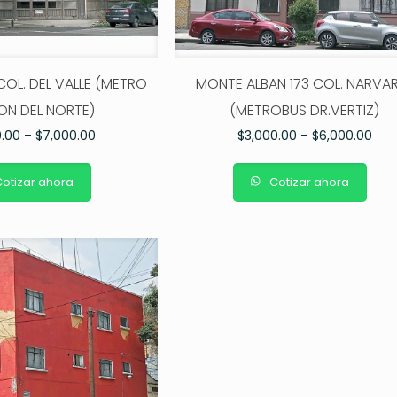
COL. DEL VALLE (METRO
MONTE ALBAN 173 COL. NARVA
ION DEL NORTE)
(METROBUS DR.VERTIZ)
0.00
–
$
7,000.00
$
3,000.00
–
$
6,000.00
otizar ahora
Cotizar ahora