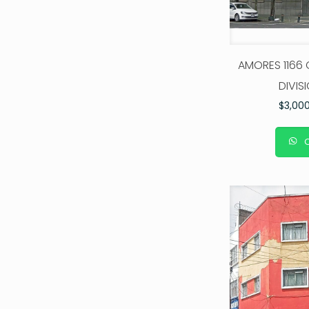
AMORES 1166 
DIVIS
$
3,00
C