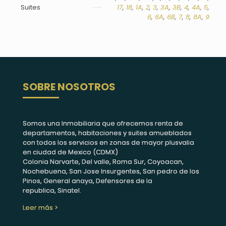
Suites
17
,
18
,
1A
,
2
,
3
,
3A
,
3B
,
4
,
4A
,
5
,
6
,
6A
,
6B
,
7
,
8
,
8A
,
9
SOBRE NOSOTROS
Somos una Inmobiliaria que ofrecemos renta de
departamentos, habitaciones y suites amueblados
con todos los servicios en zonas de mayor plusvalia
en ciudad de Mexico (CDMX)
Colonia Narvarte, Del valle, Roma Sur, Coyoacan,
Nochebuena, San Jose Insurgentes, San pedro de los
Pinos, General anaya, Defensores de la
republica, Sinatel.
Leer más >